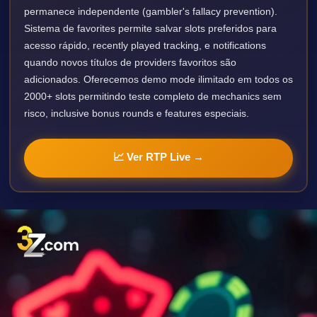
permanece independente (gambler's fallacy prevention).
Sistema de favorites permite salvar slots preferidos para
acesso rápido, recently played tracking, e notifications
quando novos títulos de providers favoritos são
adicionados. Oferecemos demo mode ilimitado em todos os
2000+ slots permitindo teste completo de mechanics sem
risco, inclusive bonus rounds e features especiais.
📈 Ver RTP Live →