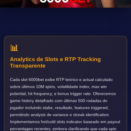
📊
Analytics de Slots e RTP Tracking
Transparente
Cada slot 6000bet exibe RTP teórico e actual calculado
sobre últimos 10M spins, volatilidade index, max win
potential, hit frequency, e bonus trigger rate. Oferecemos
game history detalhado com últimas 500 rodadas do
jogador incluindo stake, resultado, features triggered,
permitindo analysis de variance e streak identification.
Implementamos hot/cold slots indicator baseado em payout
percentages recentes, embora clarificando que cada spin