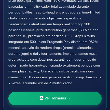
prize pools garantidos R$5K-50K. Formatos variam: races
baseadas em multiplicador total acumulado durante
período, battles head-to-head entre jogadores, time-limited
challenges completando objectives específicos.
Leaderboards atualizam em tempo real com top 100
positions visíveis, prize distribution generosa (50% do pool
para top 10, premiação até posição 100). Drops & Wins
integrado em 500+ slots Pragmatic Play distribuem R$2M
mensais através de random drops (prêmios aleatórios
durante jogo) e daily tournaments. Implementamos must-
drop jackpots com deadlines garantindo trigger antes de
determinado horário/valor, criando excitement periods com
maior player activity. Oferecemos slot-specific missions
diárias: girar X vezes em game específico, atingir free spins
Y vezes, acumular win de Z multiplicador.
🏆 Ver Torneios →