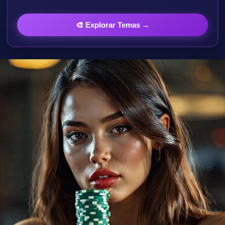
🎨 Explorar Temas →