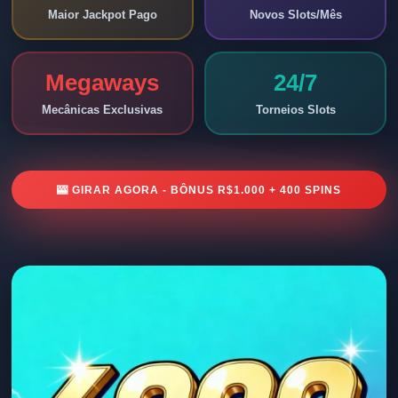
Maior Jackpot Pago
Novos Slots/Mês
Megaways
24/7
Mecânicas Exclusivas
Torneios Slots
🎰 GIRAR AGORA - BÔNUS R$1.000 + 400 SPINS