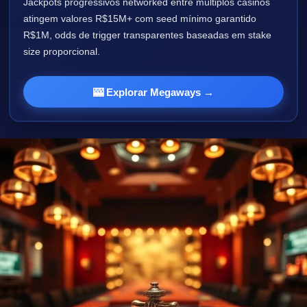
Jackpots progressivos networked entre múltiplos casinos
atingem valores R$15M+ com seed mínimo garantido
R$1M, odds de trigger transparentes baseadas em stake
size proporcional.
🎰 Explorar Megaways →