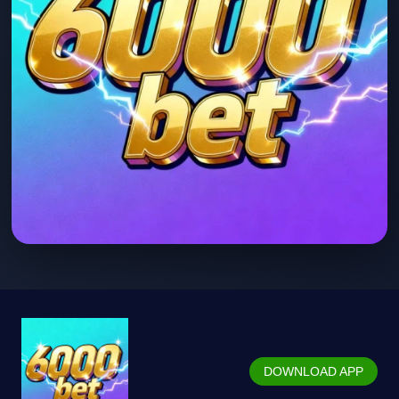
DOWNLOAD APP